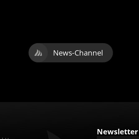
DEKEMA präsentiert die
neue Serie
i
G2
News-Channel
Newsletter