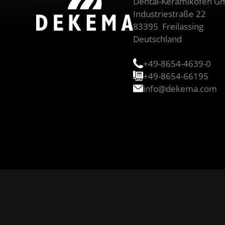
Dental-Keramiköfen 
Industriestraße 22
83395
Freilassing
Deutschland
+49-8654-4639-0
+49-8654-66195
info@dekema.com