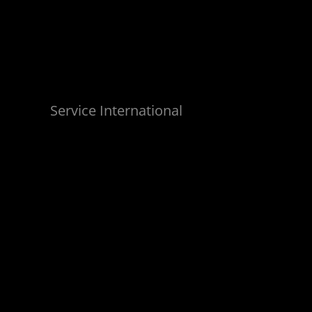
Service International
Marius
Weist
service@dekema.com