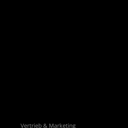
Nils
Graw
service@dekema.com
Vertrieb & Marketing